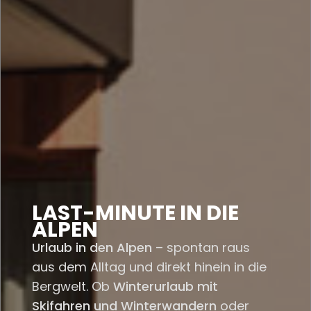
LAST-MINUTE IN DIE
ALPEN
Urlaub in den Alpen
– spontan raus
aus dem Alltag und direkt hinein in die
Bergwelt. Ob
Winterurlaub mit
Skifahren und Winterwandern
oder