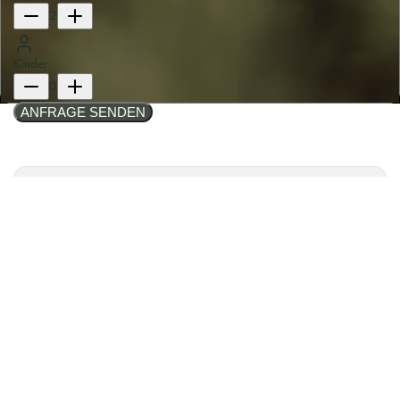
2
Kinder
0
ANFRAGE SENDEN
LAST-MINUTE URLAUB
IN DEN ALPEN
UNVERGESSLICHE
ERLEBNISSE IM URLAUB
Finden Sie hier die passende Unterkunft für
Ihren
Last-Minute-Urlaub in den Alpen
. Ob